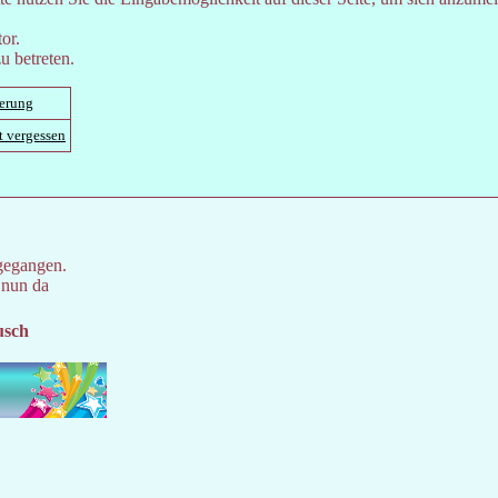
or.
u betreten.
ierung
t vergessen
gegangen.
 nun da
usch