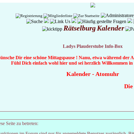
Rätselburg
Kalender
Ladys Plauderstube Info-Box
wünsche Dir eine schöne Mittagspause ! Nanu, etwa während der Ar
Fühl Dich einfach wohl hier und sei herzlich Willkommen i
Kalender
-
Atomuhr
Die 
e Seite zu betreten:
unktionen im Forum sind nur für angemeldete Benutzer zugänglich. Bitt