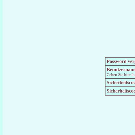
Password ver
Benutzernam
Geben Sie hier I
Sicherheitsco
Sicherheitsco