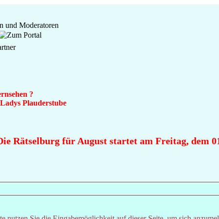
ernsehen ?
n Ladys Plauderstube
ie Rätselburg für August startet am Freitag, dem 01.
e nutzen Sie die Eingabemöglichkeit auf dieser Seite, um sich anzume