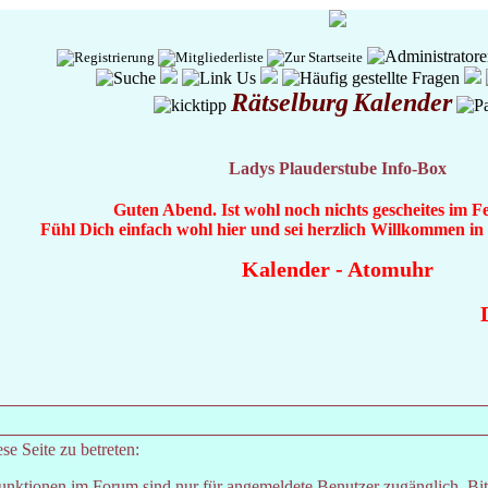
Rätselburg
Kalender
Ladys Plauderstube Info-Box
Guten Abend. Ist wohl noch nichts gescheites im F
Fühl Dich einfach wohl hier und sei herzlich Willkommen i
Kalender
-
Atomuhr
D
e Seite zu betreten:
unktionen im Forum sind nur für angemeldete Benutzer zugänglich. Bitt