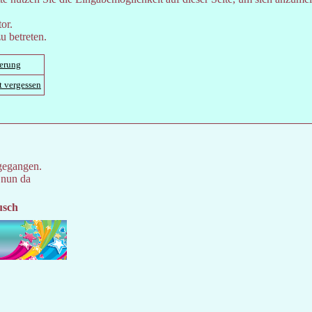
or.
u betreten.
ierung
t vergessen
gegangen.
 nun da
usch