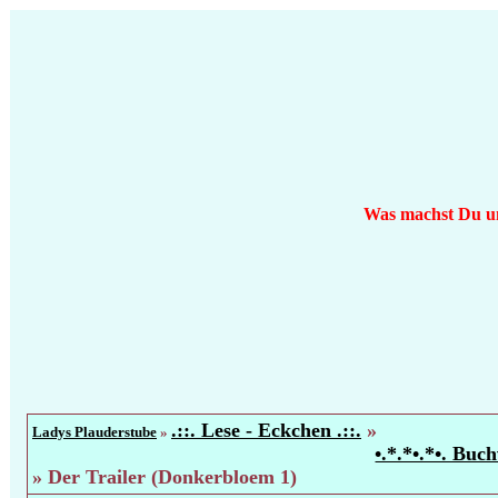
Was machst Du um 
.::. Lese - Eckchen .::.
»
Ladys Plauderstube
»
•.*.*•.*•. Buch
»
Der Trailer (Donkerbloem 1)