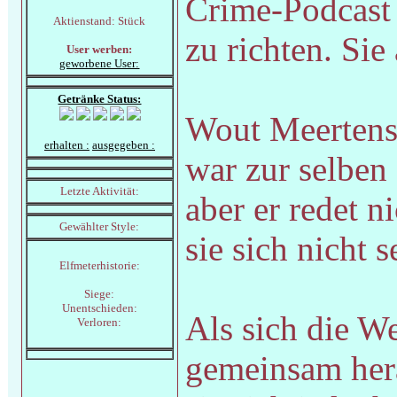
Crime-Podcast 
Aktienstand: Stück
zu richten. Sie
User werben:
geworbene User:
Getränke Status:
Wout Meertens,
erhalten :
ausgegeben :
war zur selben
Letzte Aktivität:
aber er redet n
Gewählter Style:
sie sich nicht 
Elfmeterhistorie:
Siege:
Unentschieden:
Als sich die W
Verloren:
gemeinsam hera